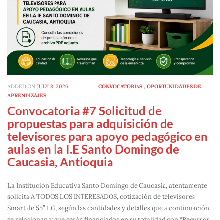
ADDED ON
JULY 8, 2026
CONVOCATORIAS
,
OPORTUNIDADES DE
APRENDIZAJES
Convocatoria #7 Solicitud de
propuestas para adquisición de
televisores para apoyo pedagógico en
aulas en la I.E Santo Domingo de
Caucasia, Antioquia
La Institución Educativa Santo Domingo de Caucasia, atentamente
solicita A TODOS LOS INTERESADOS, cotización de televisores
Smart de 55” LG, según las cantidades y detalles que a continuación
se relacionan y que serán financiados en su totalidad con “Recursos