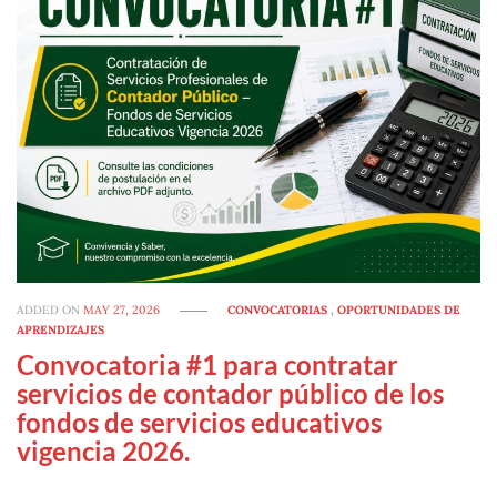
ADDED ON
MAY 27, 2026
CONVOCATORIAS
,
OPORTUNIDADES DE
APRENDIZAJES
Convocatoria #1 para contratar
servicios de contador público de los
fondos de servicios educativos
vigencia 2026.