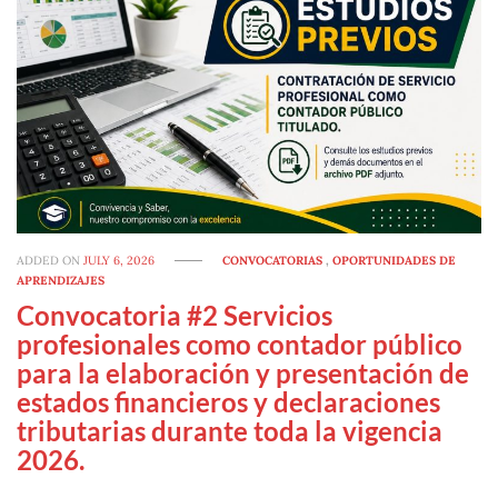
ADDED ON
JULY 6, 2026
CONVOCATORIAS
,
OPORTUNIDADES DE
APRENDIZAJES
Convocatoria #2 Servicios
profesionales como contador público
para la elaboración y presentación de
estados financieros y declaraciones
tributarias durante toda la vigencia
2026.