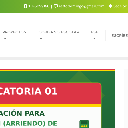
311-6099186
iestodomingo@gmail.com
Sede pri
PROYECTOS
GOBIERNO ESCOLAR
FSE
ESCRÍB