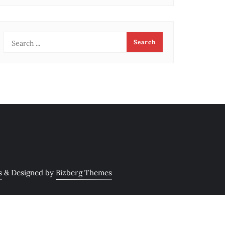
s
&
Designed by
Bizberg Themes