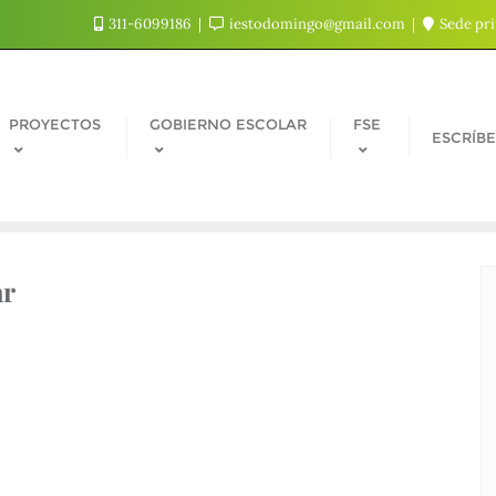
311-6099186
iestodomingo@gmail.com
Sede pri
PROYECTOS
GOBIERNO ESCOLAR
FSE
ESCRÍB
ar